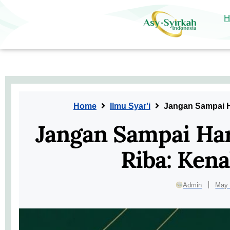
Jangan Sampai Harta Halalmu ‘Terjebak’ Riba
Home
Ilmu Syar'i
H
Home
Ilmu Syar'i
Jangan Sampai Ha
Jangan Sampai Har
Riba: Kenal
Admin
May 