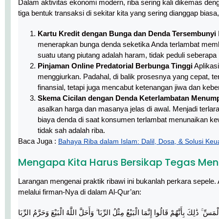
Dalam aktivitas ekonomi modern, riba sering kali dikemas denga
tiga bentuk transaksi di sekitar kita yang sering dianggap bia
Kartu Kredit dengan Bunga dan Denda Tersembunyi
menerapkan bunga denda seketika Anda terlambat memba
suatu utang piutang adalah haram, tidak peduli seberapa
Pinjaman Online Predatorial Berbunga Tinggi
Aplikas
menggiurkan. Padahal, di balik prosesnya yang cepat,
finansial, tetapi juga mencabut ketenangan jiwa dan kebe
Skema Cicilan dengan Denda Keterlambatan Menum
asalkan harga dan masanya jelas di awal. Menjadi terla
biaya denda di saat konsumen terlambat menunaikan ke
tidak sah adalah riba.
Baca Juga :
Bahaya Riba dalam Islam: Dalil, Dosa, & Solusi Ke
Mengapa Kita Harus Bersikap Tegas Men
Larangan mengenai praktik ribawi ini bukanlah perkara sepel
melalui firman-Nya di dalam Al-Qur’an:
ۚ ذَٰلِكَ بِأَنَّهُمْ قَالُوا إِنَّمَا الْبَيْعُ مِثْلُ الرِّبَا ۗ وَأَحَلَّ اللَّهُ الْبَيْعَ وَحَرَّمُ الرِّبَا