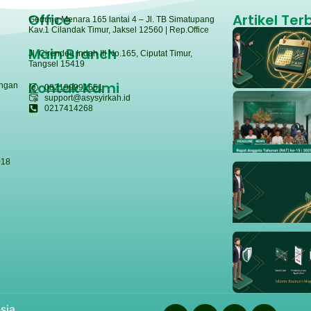
Office
Artikel Ter
Gedung Menara 165 lantai 4 – Jl. TB Simatupang
Kav.1 Cilandak Timur, Jaksel 12560 | Rep.Office
Main Branch
Jl. Cirendeu Indah III No.165, Ciputat Timur,
Tangsel 15419
Kontak Kami
angan
082199991651
support@asysyirkah.id
0217414268
018
sia