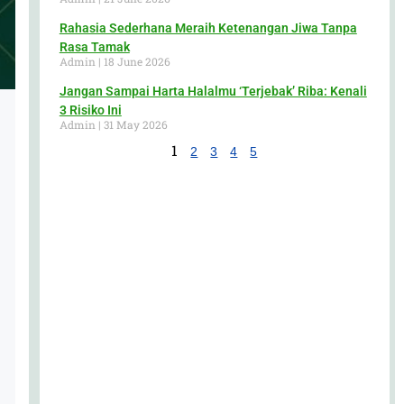
Rahasia Sederhana Meraih Ketenangan Jiwa Tanpa
Rasa Tamak
Admin
18 June 2026
Jangan Sampai Harta Halalmu ‘Terjebak’ Riba: Kenali
3 Risiko Ini
Admin
31 May 2026
1
2
3
4
5