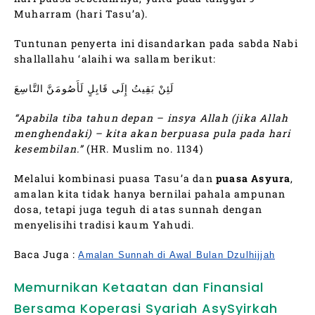
Muharram (hari Tasu’a).
Tuntunan penyerta ini disandarkan pada sabda Nabi
shallallahu ‘alaihi wa sallam berikut:
لَئِنْ بَقِيتُ إِلَى قَابِلٍ لَأَصُومَنَّ التَّاسِعَ
“Apabila tiba tahun depan – insya Allah (jika Allah
menghendaki) – kita akan berpuasa pula pada hari
kesembilan.”
(HR. Muslim no. 1134)
Melalui kombinasi puasa Tasu’a dan
puasa Asyura
,
amalan kita tidak hanya bernilai pahala ampunan
dosa, tetapi juga teguh di atas sunnah dengan
menyelisihi tradisi kaum Yahudi.
Baca Juga :
Amalan Sunnah di Awal Bulan Dzulhijjah
Memurnikan Ketaatan dan Finansial
Bersama Koperasi Syariah AsySyirkah