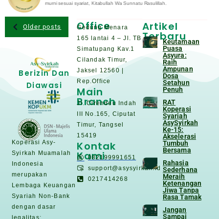
murni sesuai syariat, Kitabullah Wa Sunnatu Rasulillah.
Office
Artikel
Older posts
Gedung Menara
Terbaru
165 lantai 4 – Jl. TB
Keutamaan
Puasa
Simatupang Kav.1
Asyura:
Cilandak Timur,
Raih
Ampunan
Jaksel 12560 |
Berizin Dan
Dosa
Rep.Office
Setahun
Diawasi
Main
Penuh
Branch
RAT
Jl. Cirendeu Indah
Koperasi
III No.165, Ciputat
Syariah
AsySyirkah
Timur, Tangsel
Ke-15:
15419
Akselerasi
Koperasi Asy-
Kontak
Tumbuh
Bersama
Kami
Syirkah Muamalah
082199991651
Rahasia
Indonesia
support@asysyirkah.id
Sederhana
merupakan
Meraih
0217414268
Ketenangan
Lembaga Keuangan
Jiwa Tanpa
Syariah Non-Bank
Rasa Tamak
dengan dasar
Jangan
Sampai
legalitas: