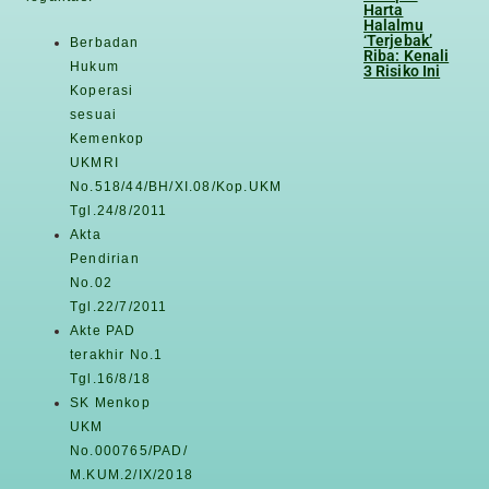
Harta
Halalmu
‘Terjebak’
Berbadan
Riba: Kenali
Hukum
3 Risiko Ini
Koperasi
sesuai
Kemenkop
UKMRI
No.518/44/BH/XI.08/Kop.UKM
Tgl.24/8/2011
Akta
Pendirian
No.02
Tgl.22/7/2011
Akte PAD
terakhir No.1
Tgl.16/8/18
SK Menkop
UKM
No.000765/PAD/
M.KUM.2/IX/2018