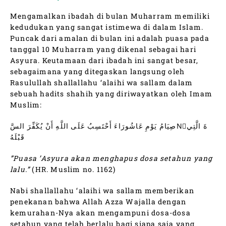
Mengamalkan ibadah di bulan Muharram memiliki
kedudukan yang sangat istimewa di dalam Islam.
Puncak dari amalan di bulan ini adalah puasa pada
tanggal 10 Muharram yang dikenal sebagai hari
Asyura. Keutamaan dari ibadah ini sangat besar,
sebagaimana yang ditegaskan langsung oleh
Rasulullah shallallahu ‘alaihi wa sallam dalam
sebuah hadits shahih yang diriwayatkan oleh Imam
Muslim:
صِيَامُ يَوْمِ عَاشُورَاءَ أَحْتَسِبُ عَلَى اللَّهِ أَنْ يُكَفِّرَ السَّNَةَ الَّتِي
قَبْلَهُ
”Puasa ’Asyura akan menghapus dosa setahun yang
lalu.”
(HR. Muslim no. 1162)
Nabi shallallahu ‘alaihi wa sallam memberikan
penekanan bahwa Allah Azza Wajalla dengan
kemurahan-Nya akan mengampuni dosa-dosa
setahun yang telah berlalu bagi siapa saja yang