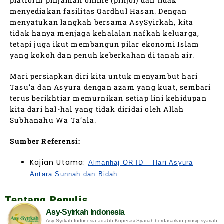
platform pinjaman online (pinjol) dan tidak
menyediakan fasilitas Qardhul Hasan. Dengan
menyatukan langkah bersama AsySyirkah, kita
tidak hanya menjaga kehalalan nafkah keluarga,
tetapi juga ikut membangun pilar ekonomi Islam
yang kokoh dan penuh keberkahan di tanah air.
Mari persiapkan diri kita untuk menyambut hari
Tasu’a dan Asyura dengan azam yang kuat, sembari
terus berikhtiar memurnikan setiap lini kehidupan
kita dari hal-hal yang tidak diridai oleh Allah
Subhanahu Wa Ta’ala.
Sumber Referensi:
Kajian Utama:
Almanhaj OR ID – Hari Asyura
Antara Sunnah dan Bidah
Tentang Penulis
Asy-Syirkah Indonesia
Asy-Syirkah Indonesia adalah Koperasi Syariah berdasarkan prinsip syariah