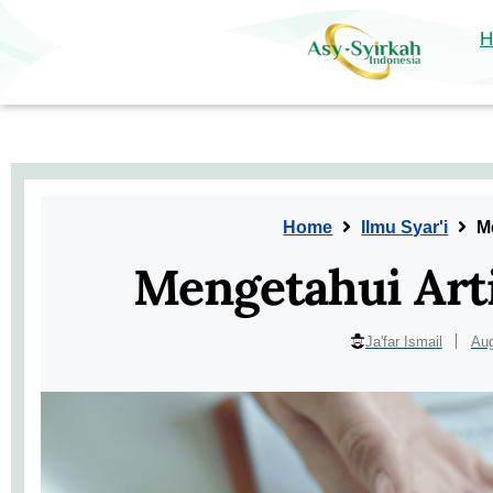
Mengetahui Arti Maqashid Syariah
Home
Ilmu Syar'i
H
Home
Ilmu Syar'i
M
Mengetahui Art
Ja'far Ismail
Aug