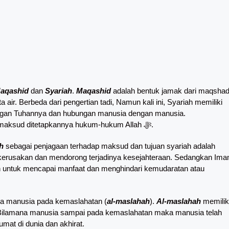
aqashid
dan
Syariah
.
Maqashid
adalah bentuk jamak dari maqsha
a air. Berbeda dari pengertian tadi, Namun kali ini, Syariah memiliki
ngan Tuhannya dan hubungan manusia dengan manusia.
Penggabungan dua kata ini dapat dipahami artinya tujuan atau maksud ditetapkannya hukum-hukum Allah ﷻ.
h
sebagai penjagaan terhadap maksud dan tujuan syariah adalah
 kerusakan dan mendorong terjadinya kesejahteraan. Sedangkan Im
ah untuk mencapai manfaat dan menghindari kemudaratan atau
manusia pada kemaslahatan (
al-maslahah
).
Al-maslahah
memilik
 Bilamana manusia sampai pada kemaslahatan maka manusia telah
umat di dunia dan akhirat.