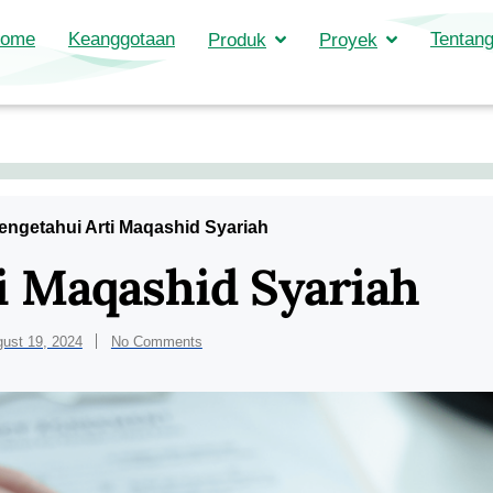
ome
Keanggotaan
Tentang
Produk
Proyek
engetahui Arti Maqashid Syariah
i Maqashid Syariah
ust 19, 2024
No Comments