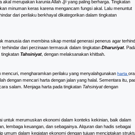
Akal wajib dijaga dari segala hal yang dapat merusaknya karena akal merupakan karunia Allah ﷻ yang paling berharga. Tingkatan
an minuman keras karena mengancam fungsi akal. Lalu menuntut
ndar dari perilaku berkhayal dikategorikan dalam tingkatan
uk manusia dan membina sikap mental generasi penerus agar terhin
 terhindar dari perzinaan termasuk dalam tingkatan
Dharuriyat
. Pad
 tingkatan
Tahsiniyat
, dengan melaksanakan khitbah.
u mencuri, mengharamkan perilaku yang menyalahgunakan
or
harta
ah dengan mencari harta dengan jalan yang halal. Sementara itu, pa
n cara salam. Menjaga harta pada tingkatan
Tahsiniyat
dengan
kai untuk merumuskan ekonomi dalam konteks kekinian, baik dalam
ngan, lembaga keuangan, dan sebagainya. Alquran dan hadis sebagai
nsip umum dalam kegiatan ekonomi dengan tujuan menciptakan strukt