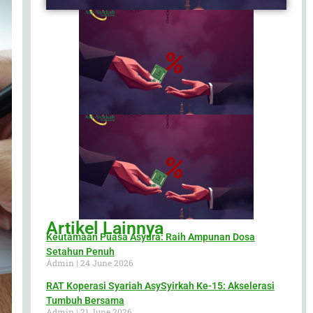
Artikel Lainnya
Keutamaan Puasa Asyura: Raih Ampunan Dosa
Setahun Penuh
Admin
24 June 2026
RAT Koperasi Syariah AsySyirkah Ke-15: Akselerasi
Tumbuh Bersama
Admin
21 June 2026