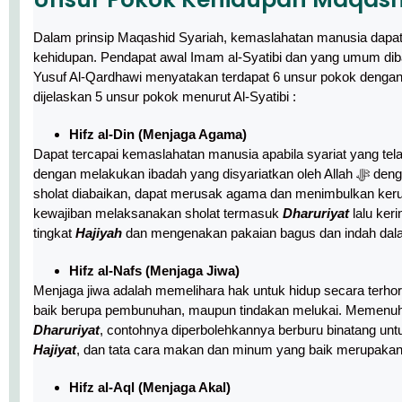
Dalam prinsip Maqashid Syariah, kemaslahatan manusia dapat
kehidupan. Pendapat awal Imam al-Syatibi dan yang umum dib
Yusuf Al-Qardhawi menyatakan terdapat 6 unsur pokok denga
dijelaskan 5 unsur pokok menurut Al-Syatibi :
Hifz al-Din (Menjaga Agama)
Dapat tercapai kemaslahatan manusia apabila syariat yang telah ditetapkan oleh Allah ﷻ dipenu
dengan melakukan ibadah yang disyariatkan oleh Allah ﷻ dengan salah satu contohnya adalah melakukan sholat lima waktu. Apabila
sholat diabaikan, dapat merusak agama dan menimbulkan kerus
kewajiban melaksanakan sholat termasuk
Dharuriyat
lalu ker
tingkat
Hajiyah
dan mengenakan pakaian bagus dan indah dal
Hifz al-Nafs (Menjaga Jiwa)
Menjaga jiwa adalah memelihara hak untuk hidup secara terhor
baik berupa pembunuhan, maupun tindakan melukai. Memenuhi 
Dharuriyat
, contohnya diperbolehkannya berburu binatang un
Hajiyat
, dan tata cara makan dan minum yang baik merupakan
Hifz al-Aql (Menjaga Akal)