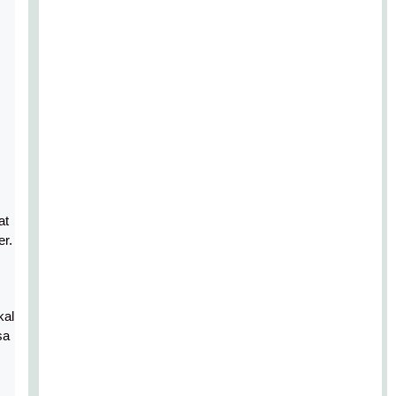
at
r.
kal
sa