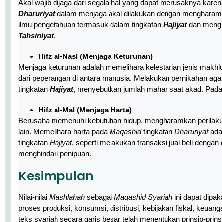
Dharuriyat
dalam menjaga akal dilakukan dengan mengharamk
ilmu pengetahuan termasuk dalam tingkatan
Hajiyat
dan menghi
Tahsiniyat
.
Hifz al-Nasl (Menjaga Keturunan)
Menjaga keturunan adalah memelihara kelestarian jenis makhl
dari peperangan di antara manusia. Melakukan pernikahan agar
tingkatan
Hajiyat
, menyebutkan jumlah mahar saat akad. Pada
Hifz al-Mal (Menjaga Harta)
Berusaha memenuhi kebutuhan hidup, mengharamkan perilak
lain. Memelihara harta pada
Maqashid
tingkatan
Dharuriyat
adal
tingkatan
Hajiyat
, seperti melakukan transaksi jual beli denga
menghindari penipuan.
Kesimpulan
Nilai-nilai
Mashlahah
sebagai
Maqashid Syariah
ini dapat dipa
proses produksi, konsumsi, distribusi, kebijakan fiskal, keua
teks syariah secara garis besar telah menentukan prinsip-pri