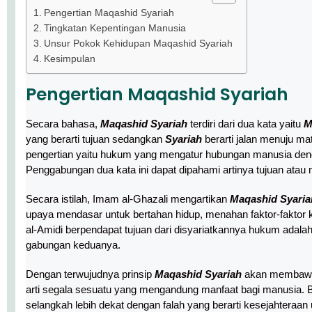
Pengertian Maqashid Syariah
Tingkatan Kepentingan Manusia
Unsur Pokok Kehidupan Maqashid Syariah
Kesimpulan
Pengertian Maqashid Syariah
Secara bahasa,
Maqashid Syariah
terdiri dari dua kata yaitu
M
yang berarti tujuan sedangkan
Syariah
berarti jalan menuju mat
pengertian yaitu hukum yang mengatur hubungan manusia de
Secara istilah, Imam al-Ghazali mengartikan
Maqashid Syaria
upaya mendasar untuk bertahan hidup, menahan faktor-faktor
al-Amidi berpendapat tujuan dari disyariatkannya hukum adal
gabungan keduanya.
Dengan terwujudnya prinsip
Maqashid Syariah
akan membawa 
arti segala sesuatu yang mengandung manfaat bagi manusia.
selangkah lebih dekat dengan falah yang berarti kesejahteraan 