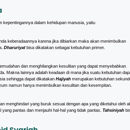
a
tan kepentingannya dalam kehidupan manusia, yaitu
itunda keberadaannya karena jika dibiarkan maka akan menimbulkan
a.
Dharuriyat
bisa dikatakan sebagai kebutuhan primer.
n kemudahan dan menghilangkan kesulitan yang dapat menyebabkan
da. Makna lainnya adalah keadaan di mana jika suatu kebutuhan dap
ia sehingga dapat dikatakan
Hajiyah
merupakan kebutuhan sekunde
mum namun hanya menimbulkan kesulitan dan kesempitan.
an menghindari yang buruk sesuai dengan apa yang diketahui oleh a
al yang pantas dan menjauhi hal-hal yang tidak pantas.
Tahsiniyah
bi
id Syariah